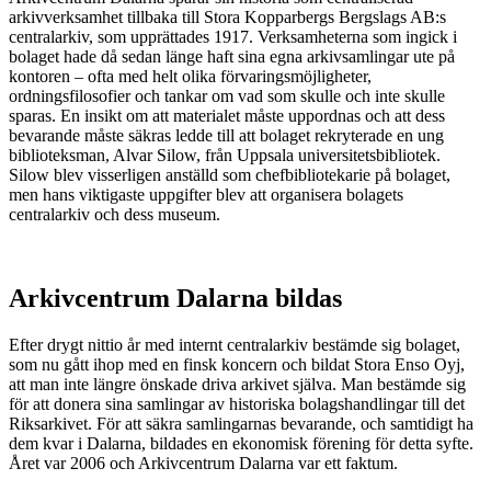
arkivverksamhet tillbaka till Stora Kopparbergs Bergslags AB:s
centralarkiv, som upprättades 1917. Verksamheterna som ingick i
bolaget hade då sedan länge haft sina egna arkivsamlingar ute på
kontoren – ofta med helt olika förvaringsmöjligheter,
ordningsfilosofier och tankar om vad som skulle och inte skulle
sparas. En insikt om att materialet måste uppordnas och att dess
bevarande måste säkras ledde till att bolaget rekryterade en ung
biblioteksman, Alvar Silow, från Uppsala universitetsbibliotek.
Silow blev visserligen anställd som chefbibliotekarie på bolaget,
men hans viktigaste uppgifter blev att organisera bolagets
centralarkiv och dess museum.
Arkivcentrum Dalarna bildas
Efter drygt nittio år med internt centralarkiv bestämde sig bolaget,
som nu gått ihop med en finsk koncern och bildat Stora Enso Oyj,
att man inte längre önskade driva arkivet själva. Man bestämde sig
för att donera sina samlingar av historiska bolagshandlingar till det
Riksarkivet. För att säkra samlingarnas bevarande, och samtidigt ha
dem kvar i Dalarna, bildades en ekonomisk förening för detta syfte.
Året var 2006 och Arkivcentrum Dalarna var ett faktum.