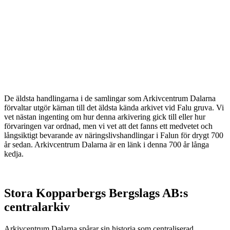
De äldsta handlingarna i de samlingar som Arkivcentrum Dalarna
förvaltar utgör kärnan till det äldsta kända arkivet vid Falu gruva. Vi
vet nästan ingenting om hur denna arkivering gick till eller hur
förvaringen var ordnad, men vi vet att det fanns ett medvetet och
långsiktigt bevarande av näringslivshandlingar i Falun för drygt 700
år sedan. Arkivcentrum Dalarna är en länk i denna 700 år långa
kedja.
Stora Kopparbergs Bergslags AB:s
centralarkiv
Arkivcentrum Dalarna spårar sin historia som centraliserad